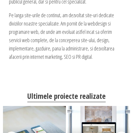
publicul general, dar si pentru cel specializat.
valoare produselor sau serviciilor cu care vii in fata clientilor tai.
INTERNET MARKETING
Pe langa site-urile de continut, am dezvoltat site-uri dedicate
Servicii SEO
diviziilor noastre specializate. Am pornit de la webdesign si
Publicitate Online
programare web, de unde am evoluat astfel incat sa oferim
CONTACT
Administrare campanii Google AdWords
servicii web complete, de la conceperea site-ului, design,
implementare, gazduire, pana la administrare, si dezvoltarea
Dow Media - Timisoara
Redactare articole
afacerii prin internet marketing, SEO si PR digital.
Strada. Johann Heinrich Pestalozzi, Nr. 3-5
Clipuri video promovare
Romania, Timisoara
E-mail marketing
Realizare / Administrare pagina Facebook
0356 44 24 24
Servicii Copywriting
Ultimele proiecte realizate
Dow Media Consulting - Bucuresti
Servicii PR
Spl. Independentei, Nr. 273
Campanii integrate
Bucuresti, Sector 6
Corporate blogging
021 310 72 37