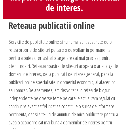
Blog
de interes.
Administrare si Mentenanta Site
Comunicate de presa
Administrare server
Contact
Reteaua publicatii online
Implementare plata card
Servicii backup
DESPRE NOI
Serviciile de publicitate online si nu numai sunt sustinute de o
SMS gateway
retea proprie de site-uri pe care o dezvoltam in permanenta
Daca te gandesti la o afacere online, ai o idee geniala,
pentru a putea oferi astfel o targetare cat mai precisa pentru
noi te ajutam sa o pui in practica, sa o dezvolti,
clientii nostri. Reteaua noastra de site-uri acopera o arie larga de
GAZDUIRE & DOMENII
oferindu-ti servicii web complete.
domenii de interes, de la publicatii de interes general, pana la
Inregistrari, Rezervari domenii
publicatii online specializate in domeniul economic, al afacerilor
Experienta acumulata de-a lungul anilor in care ne-am dezvoltat cot la
Gazduire Web (web site + email)
sau bancar. De asemenea, am dezvoltat si o retea de bloguri
cot cu internetul am dezvoltat sute de site-uri cu cele mai variate
Gazduire eMail (doar email)
independente pe diverse teme pe care le actualizam regulat cu
profiluri, ne-a oferit un simt fin in ceea ce priveste lansarea si
continut relevant astfel incat sa constituie o sursa de informare
dezvoltarea unei afaceri online, asa ca, odata ce ne prezinti ideea si
Servere VPS
pertinenta, dar si site-uri de anunturi de mica publicitate pentru a
viziunea ta, putem sa dezvoltam, sa sugeram imbunatatiri, sa
Administrare server
avea o acoperire cat mai buna a domeniilor de interes pentru
propunem detalii care probabil ti-au scapat, sa cream un plus de