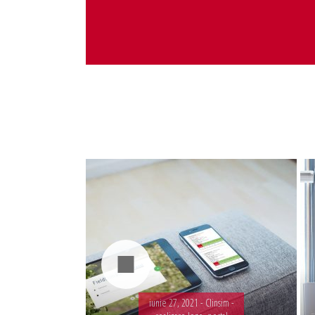
Administrare server
Implementare plata card
Servicii backup
SMS gateway
iunie 27, 2021 -
Clinsim -