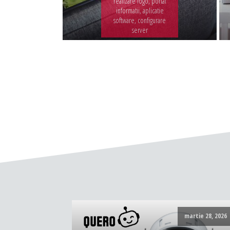
realizare logo, portal
informatii, aplicatie
software, configurare
server
martie 28, 2026