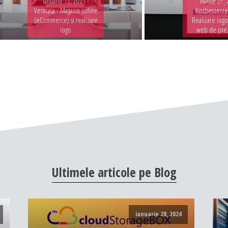
ianuarie 12, 2021 -
martie 27, 
Veracasa - Magazin online
Kozbeszerzes
(eCommerce) si realizare
Realizare logo
logo
web de pre
Ultimele
articole
pe
Blog
ianuarie 28, 2024