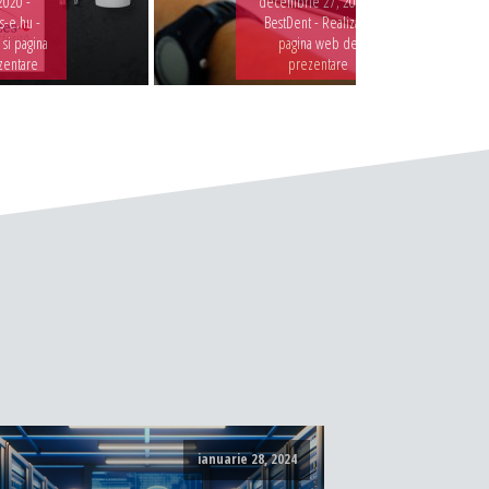
2020 -
decembrie 27, 2019 -
-e.hu -
BestDent - Realizare
 si pagina
pagina web de
zentare
prezentare
ianuarie 28, 2024