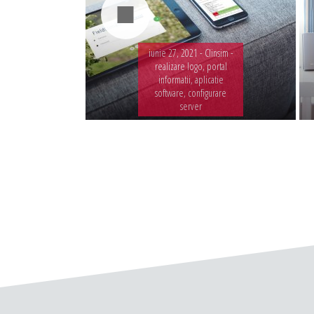
iunie 27, 2021 -
Clinsim -
realizare logo, portal
informatii, aplicatie
software, configurare
server