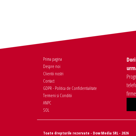
Prima pagina
Dori
Despre noi
urma
Clientii nostri
Progr
Contact
telef
GDPR - Politica de Confidentialitate
firm
Termeni si Conditii
ANPC
SOL
Toate drepturile rezervate - Dow Media SRL - 2026