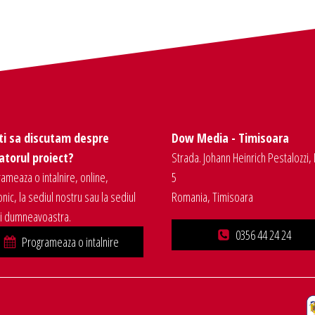
ti sa discutam despre
Dow Media - Timisoara
torul proiect?
Strada. Johann Heinrich Pestalozzi, 
ameaza o intalnire, online,
5
onic, la sediul nostru sau la sediul
Romania, Timisoara
ei dumneavoastra.
0356 44 24 24
Programeaza o intalnire