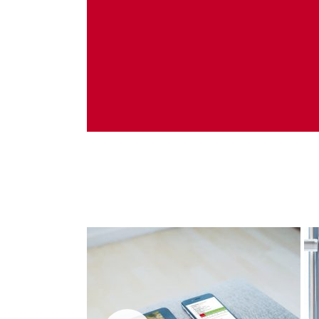
Administrare server
Implementare plata card
Servicii backup
SMS gateway