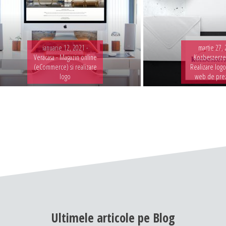
ianuarie 12, 2021 -
martie 27, 
Veracasa - Magazin online
Kozbeszerzes
(eCommerce) si realizare
Realizare logo
logo
web de pre
Ultimele
articole
pe
Blog