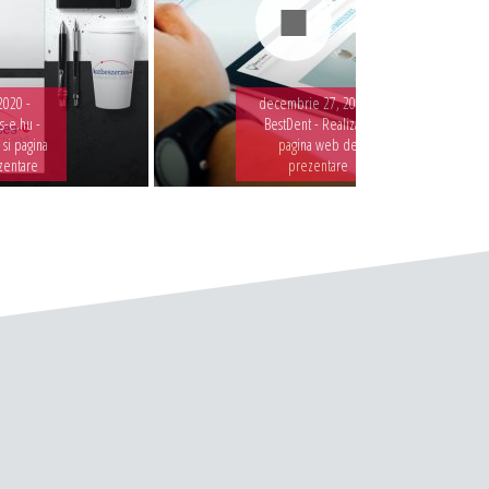
2020 -
decembrie 27, 2019 -
-e.hu -
BestDent - Realizare
 si pagina
pagina web de
zentare
prezentare