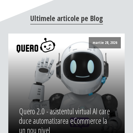
DESIGN & PRINTING
Ultimele
articole
pe
Blog
Identitate vizuala, imagine
Grafica publicitara
Grafica pentru print
martie 28, 2026
Fotografie digitala
Quero 2.0 - asistentul virtual AI care
duce automatizarea eCommerce la
un nou nivel