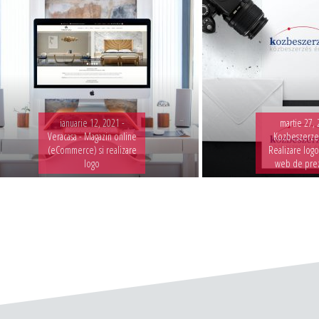
ianuarie 12, 2021 -
martie 27, 
Veracasa - Magazin online
Kozbeszerzes
(eCommerce) si realizare
Realizare logo
logo
web de pre