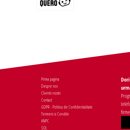
Prima pagina
Dori
Despre noi
urma
Clientii nostri
Progr
Contact
telef
GDPR - Politica de Confidentialitate
firm
Termeni si Conditii
ANPC
SOL