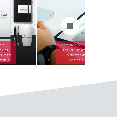
2020 -
decembrie 27, 2019 -
-e.hu -
BestDent - Realizare
 si pagina
pagina web de
zentare
prezentare