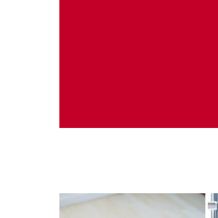
Administrare server
Implementare plata card
Servicii backup
SMS gateway