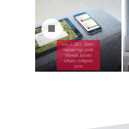
iunie 27, 2021 -
Clinsim -
realizare logo, portal
informatii, aplicatie
software, configurare
server