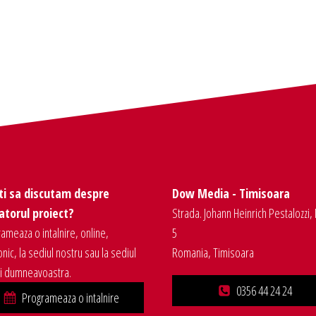
ti sa discutam despre
Dow Media - Timisoara
torul proiect?
Strada. Johann Heinrich Pestalozzi, 
ameaza o intalnire, online,
5
onic, la sediul nostru sau la sediul
Romania, Timisoara
ei dumneavoastra.
0356 44 24 24
Programeaza o intalnire