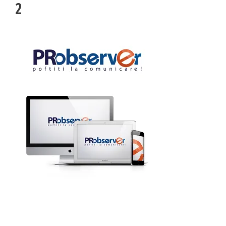
Blog
2
Administrare si Mentenanta Site
Comunicate de presa
Administrare server
Contact
Implementare plata card
Servicii backup
DESPRE NOI
SMS gateway
Daca te gandesti la o afacere online, ai o idee geniala,
noi te ajutam sa o pui in practica, sa o dezvolti,
GAZDUIRE & DOMENII
oferindu-ti servicii web complete.
Inregistrari, Rezervari domenii
Experienta acumulata de-a lungul anilor in care ne-am dezvoltat cot la
Gazduire Web (web site + email)
cot cu internetul am dezvoltat sute de site-uri cu cele mai variate
Gazduire eMail (doar email)
profiluri, ne-a oferit un simt fin in ceea ce priveste lansarea si
dezvoltarea unei afaceri online, asa ca, odata ce ne prezinti ideea si
Servere VPS
viziunea ta, putem sa dezvoltam, sa sugeram imbunatatiri, sa
Administrare server
propunem detalii care probabil ti-au scapat, sa cream un plus de