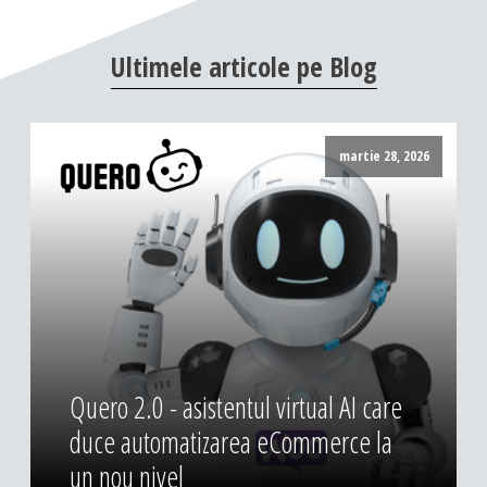
DESIGN & PRINTING
Ultimele
articole
pe
Blog
Identitate vizuala, imagine
Grafica publicitara
Grafica pentru print
martie 28, 2026
Fotografie digitala
Quero 2.0 - asistentul virtual AI care
duce automatizarea eCommerce la
un nou nivel