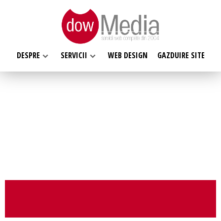
DESPRE
SERVICII
WEB DESIGN
GAZDUIRE SITE
SERVICII WEB
DESPRE NOI
Web design
Web Hosting, Gazduire site
Ce facem
Magazin online
Misiunea noastra
Programare web
Despre noi
Inregistrari, Rezervari domenii
Clientii nostri
Software la comanda