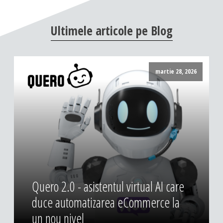
DESIGN & PRINTING
Ultimele
articole
pe
Blog
Identitate vizuala, imagine
Grafica publicitara
Grafica pentru print
martie 28, 2026
Fotografie digitala
Quero 2.0 - asistentul virtual AI care
duce automatizarea eCommerce la
un nou nivel