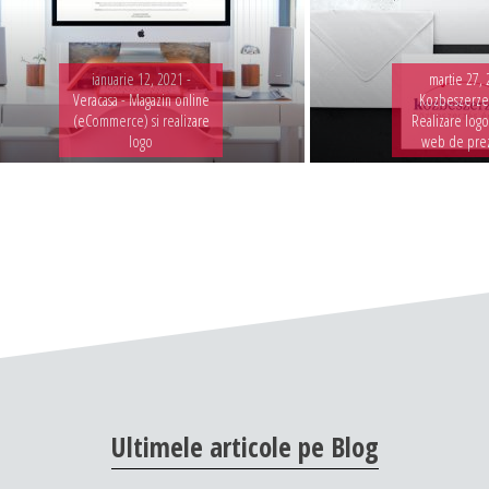
ianuarie 12, 2021 -
martie 27, 
Veracasa - Magazin online
Kozbeszerzes
(eCommerce) si realizare
Realizare logo
logo
web de pre
Ultimele
articole
pe
Blog