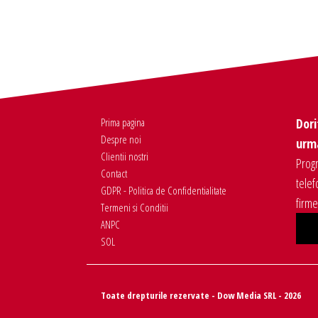
Prima pagina
Dori
Despre noi
urma
Clientii nostri
Progr
Contact
telef
GDPR - Politica de Confidentialitate
firm
Termeni si Conditii
ANPC
SOL
Toate drepturile rezervate - Dow Media SRL - 2026