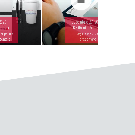
2020 -
decembrie 27, 2019 -
-e.hu -
BestDent - Realizare
 si pagina
pagina web de
zentare
prezentare