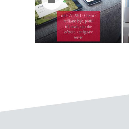
iunie 27, 2021 -
Clinsim -
realizare logo, portal
informatii, aplicatie
software, configurare
server