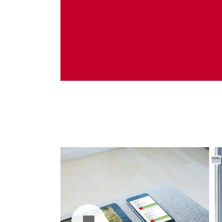
Administrare server
Implementare plata card
Servicii backup
SMS gateway