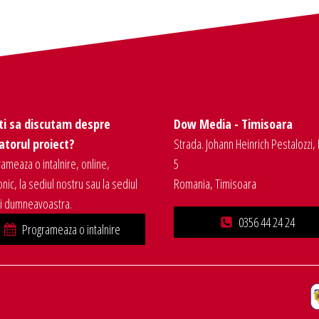
ti sa discutam despre
Dow Media - Timisoara
torul proiect?
Strada. Johann Heinrich Pestalozzi, 
ameaza o intalnire, online,
5
onic, la sediul nostru sau la sediul
Romania, Timisoara
ei dumneavoastra.
0356 44 24 24
Programeaza o intalnire