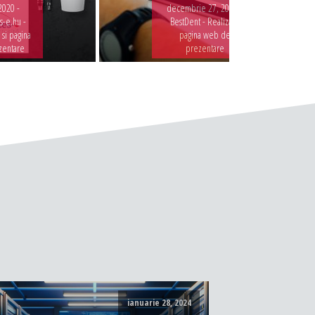
2020 -
decembrie 27, 2019 -
-e.hu -
BestDent - Realizare
 si pagina
pagina web de
zentare
prezentare
ianuarie 28, 2024