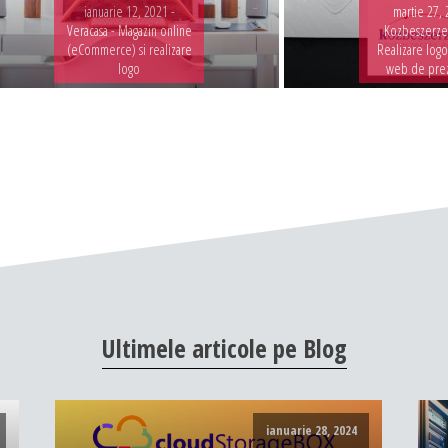
ianuarie 12, 2021 -
martie 27, 
Veracasa - Magazin online
Kozbeszerzes
(eCommerce) si realizare
Realizare logo
logo
web de pre
Ultimele
articole
pe
Blog
ianuarie 28, 2024