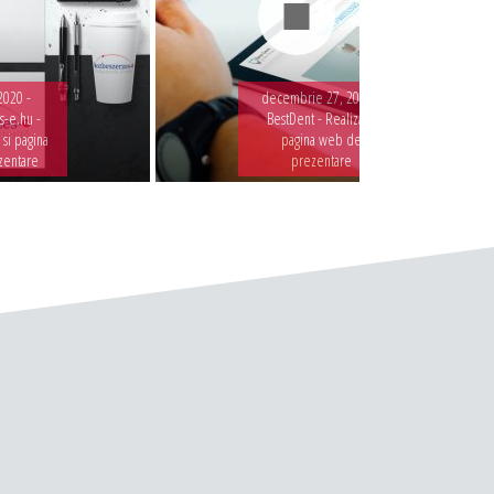
2020 -
decembrie 27, 2019 -
-e.hu -
BestDent - Realizare
 si pagina
pagina web de
zentare
prezentare