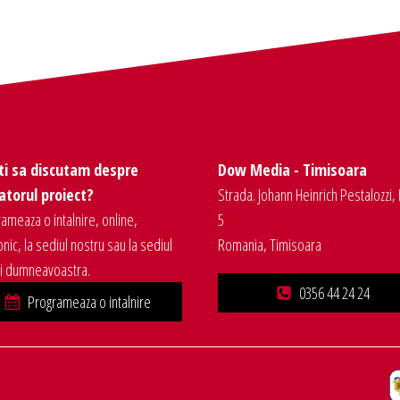
ti sa discutam despre
Dow Media - Timisoara
torul proiect?
Strada. Johann Heinrich Pestalozzi, 
ameaza o intalnire, online,
5
onic, la sediul nostru sau la sediul
Romania, Timisoara
ei dumneavoastra.
0356 44 24 24
Programeaza o intalnire