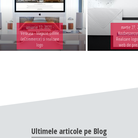
ianuarie 12, 2021 -
martie 27, 
Veracasa - Magazin online
Kozbeszerzes
(eCommerce) si realizare
Realizare logo
logo
web de pre
Ultimele
articole
pe
Blog