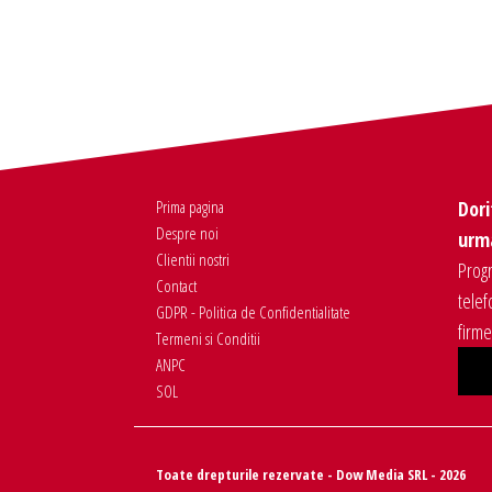
Prima pagina
Dori
Despre noi
urma
Clientii nostri
Progr
Contact
telef
GDPR - Politica de Confidentialitate
firm
Termeni si Conditii
ANPC
SOL
Toate drepturile rezervate - Dow Media SRL - 2026