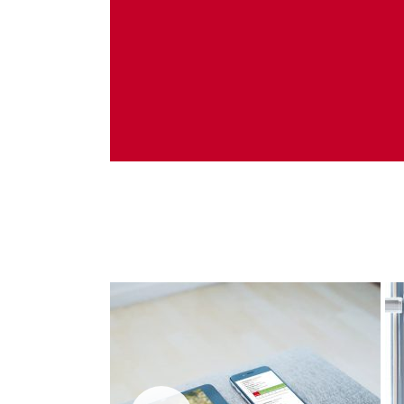
Administrare server
Implementare plata card
Servicii backup
SMS gateway