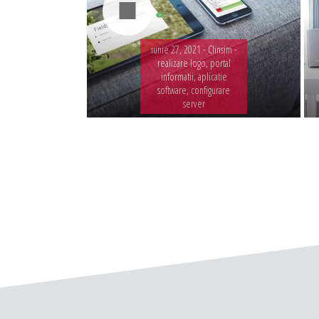
iunie 27, 2021 -
Clinsim -
realizare logo, portal
informatii, aplicatie
software, configurare
server