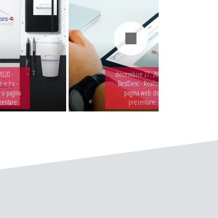
2020 -
decembrie 27, 2019 -
-e.hu -
BestDent - Realizare
 si pagina
pagina web de
zentare
prezentare