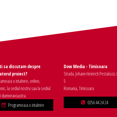
ti sa discutam despre
Dow Media - Timisoara
torul proiect?
Strada. Johann Heinrich Pestalozzi, 
ameaza o intalnire, online,
5
onic, la sediul nostru sau la sediul
Romania, Timisoara
ei dumneavoastra.
0356 44 24 24
Programeaza o intalnire