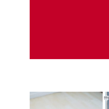
Administrare server
Implementare plata card
Servicii backup
SMS gateway