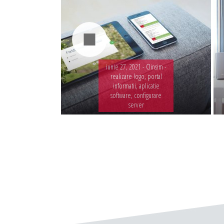
iunie 27, 2021 -
Clinsim -
realizare logo, portal
informatii, aplicatie
software, configurare
server