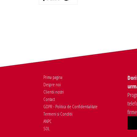
Prima pagina
Dori
Despre noi
urma
Clientii nostri
Progr
Contact
telef
GDPR - Politica de Confidentialitate
firm
Termeni si Conditii
ANPC
SOL