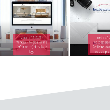
ianuarie 12, 2021 -
martie 27, 
Veracasa - Magazin online
Kozbeszerzes
(eCommerce) si realizare
Realizare logo
logo
web de pre