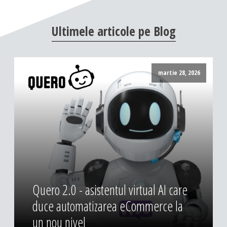
DESIGN & PRINTING
Ultimele
articole
pe
Blog
Identitate vizuala, imagine
Grafica publicitara
Grafica pentru print
martie 28, 2026
Fotografie digitala
Quero 2.0 - asistentul virtual AI care
duce automatizarea eCommerce la
un nou nivel