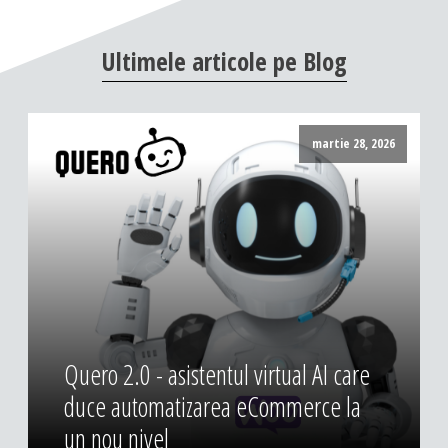
DESIGN & PRINTING
Ultimele
articole
pe
Blog
Identitate vizuala, imagine
Grafica publicitara
Grafica pentru print
martie 28, 2026
Fotografie digitala
Quero 2.0 - asistentul virtual AI care
duce automatizarea eCommerce la
un nou nivel