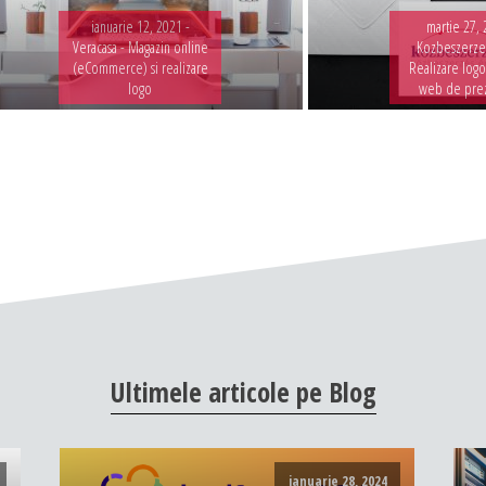
ianuarie 12, 2021 -
martie 27, 
Veracasa - Magazin online
Kozbeszerzes
(eCommerce) si realizare
Realizare logo
logo
web de pre
Ultimele
articole
pe
Blog
ianuarie 28, 2024