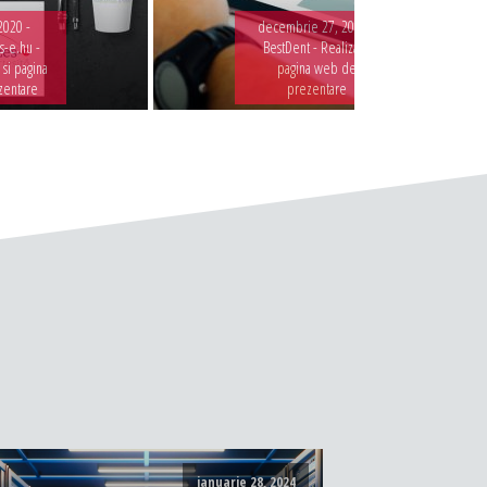
2020 -
decembrie 27, 2019 -
-e.hu -
BestDent - Realizare
 si pagina
pagina web de
zentare
prezentare
ianuarie 28, 2024