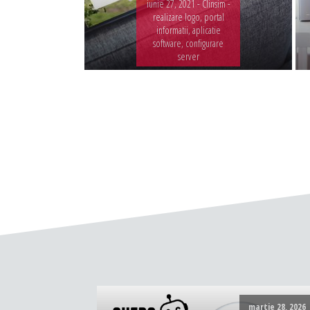
iunie 27, 2021 -
Clinsim -
realizare logo, portal
informatii, aplicatie
software, configurare
server
martie 28, 2026