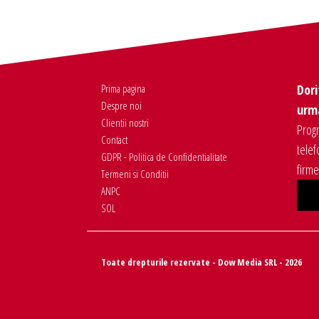
Prima pagina
Dori
Despre noi
urma
Clientii nostri
Progr
Contact
telef
GDPR - Politica de Confidentialitate
firm
Termeni si Conditii
ANPC
SOL
Toate drepturile rezervate - Dow Media SRL - 2026