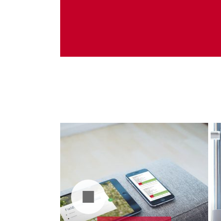
Administrare server
Implementare plata card
Servicii backup
SMS gateway