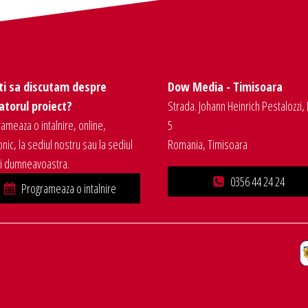
ti sa discutam despre
Dow Media - Timisoara
torul proiect?
Strada. Johann Heinrich Pestalozzi, 
ameaza o intalnire, online,
5
onic, la sediul nostru sau la sediul
Romania, Timisoara
ei dumneavoastra.
0356 44 24 24
Programeaza o intalnire